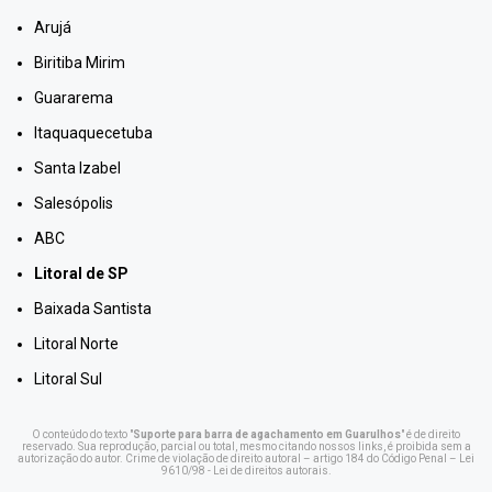
Arujá
Biritiba Mirim
Guararema
Itaquaquecetuba
Santa Izabel
Salesópolis
ABC
Litoral de SP
Baixada Santista
Litoral Norte
Litoral Sul
O conteúdo do texto "
Suporte para barra de agachamento em Guarulhos
" é de direito
reservado. Sua reprodução, parcial ou total, mesmo citando nossos links, é proibida sem a
autorização do autor. Crime de violação de direito autoral – artigo 184 do Código Penal –
Lei
9610/98 - Lei de direitos autorais
.