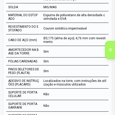
SOLDA
MIG/MAG
MATERIAL DO ESTOF
Espuma de poliuretano de alta densidade c
ADO
ontrolada e EVA
REVESTIMENTO DO E
Courvin sintético impermeável
STOFADO
Ø3,175 (alma de aço); 4,76 mm com revesti
CABO DE AÇO (mm)
mento
AMORTECEDOR NA B
Sim
ASE DA TORRE
POLIAS CARENADAS
Sim
PINOS SELETORES DE
Sim
PESO (FLAUTA)
ADESIVO DE INSTRUÇ
Localizados na torre, com instruções de util
ÕES (PLACARD)
ização e músculos utilizados
SUPORTE DE PORTA
Não
CELULAR
SUPORTE DE PORTA
Não
GARRAFA