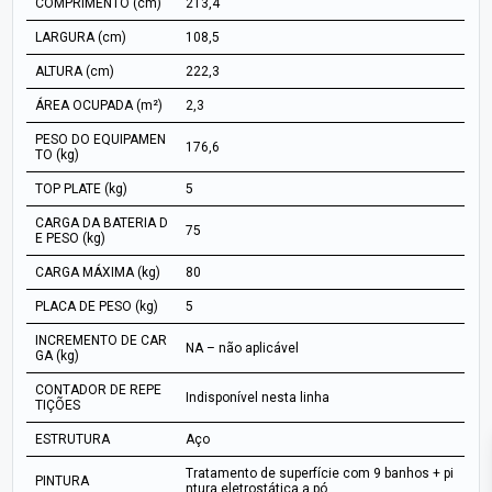
COMPRIMENTO (cm)
213,4
LARGURA (cm)
108,5
ALTURA (cm)
222,3
ÁREA OCUPADA (m²)
2,3
PESO DO EQUIPAMEN
176,6
TO (kg)
TOP PLATE (kg)
5
CARGA DA BATERIA D
75
E PESO (kg)
CARGA MÁXIMA (kg)
80
PLACA DE PESO (kg)
5
INCREMENTO DE CAR
NA – não aplicável
GA (kg)
CONTADOR DE REPE
Indisponível nesta linha
TIÇÕES
ESTRUTURA
Aço
Tratamento de superfície com 9 banhos + pi
PINTURA
ntura eletrostática a pó