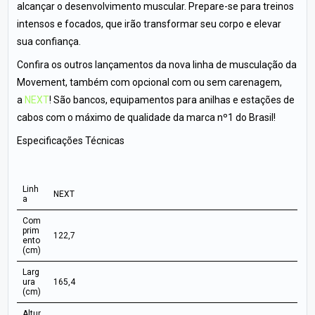
alcançar o desenvolvimento muscular. Prepare-se para treinos
intensos e focados, que irão transformar seu corpo e elevar
sua confiança.
Confira os outros lançamentos da nova linha de musculação da
Movement, também com opcional com ou sem carenagem,
a
NEXT
! São bancos, equipamentos para anilhas e estações de
cabos com o máximo de qualidade da marca nº1 do Brasil!
Especificações Técnicas
Linh
NEXT
a
Com
prim
122,7
ento
(cm)
Larg
ura
165,4
(cm)
Altur