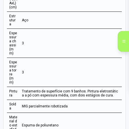
AxL)
(cm)
Estr
utur
Aço
a
Espe
ssur
a ch
3
assi
(m
m)
Espe
ssur
a tor
3
re
(m
m)
Pintu
Tratamento de superfície com 9 banhos. Pintura eletrostátic
ra
a a pó com espessura média, com dois estágios de cura.
Sold
MIG parcialmente robotizada
a
Mate
rial d
o est
Espuma de poliuretano