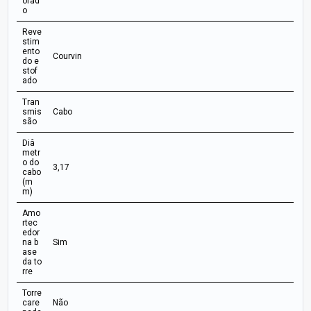
ofad
o
Reve
stim
ento
Courvin
do e
stof
ado
Tran
smis
Cabo
são
Diâ
metr
o do
3,17
cabo
(m
m)
Amo
rtec
edor
na b
Sim
ase
da to
rre
Torre
care
Não