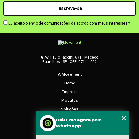
Eu aceito o envio de comunicações de acordo com meus interesses *
Av. Paulo Faccini, 691 - Macedo
Guarulhos - SP - CEP: 07111-000
A Movement
Home
Empresa
Produtos
Soluções
Contato
Olá! Fale agora pelo
WhatsApp
Categorias
Mapa do site