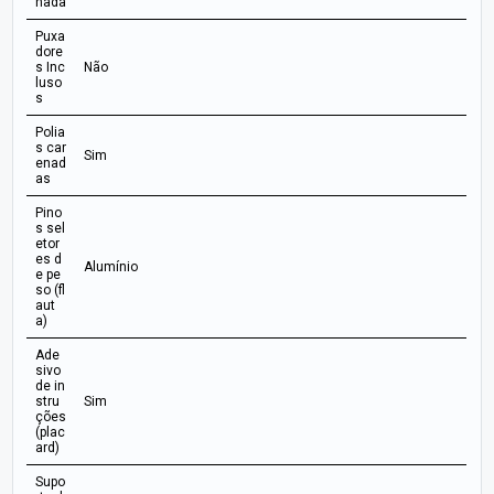
nada
Puxa
dore
s Inc
Não
luso
s
Polia
s car
Sim
enad
as
Pino
s sel
etor
es d
Alumínio
e pe
so (fl
aut
a)
Ade
sivo
de in
stru
Sim
ções
(plac
ard)
Supo