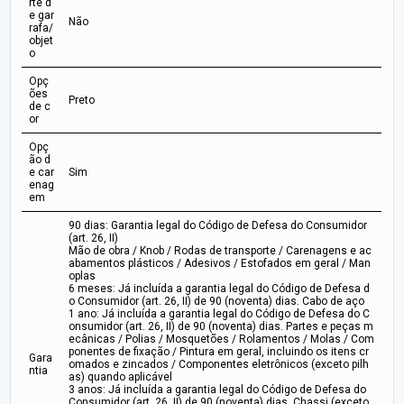
rte d
e gar
Não
rafa/
objet
o
Opç
ões
Preto
de c
or
Opç
ão d
e car
Sim
enag
em
90 dias: Garantia legal do Código de Defesa do Consumidor
(art. 26, II)
Mão de obra / Knob / Rodas de transporte / Carenagens e ac
abamentos plásticos / Adesivos / Estofados em geral / Man
oplas
6 meses: Já incluída a garantia legal do Código de Defesa d
o Consumidor (art. 26, II) de 90 (noventa) dias. Cabo de aço
1 ano: Já incluída a garantia legal do Código de Defesa do C
onsumidor (art. 26, II) de 90 (noventa) dias. Partes e peças m
ecânicas / Polias / Mosquetões / Rolamentos / Molas / Com
ponentes de fixação / Pintura em geral, incluindo os itens cr
Gara
omados e zincados / Componentes eletrônicos (exceto pilh
ntia
as) quando aplicável
3 anos: Já incluída a garantia legal do Código de Defesa do
Consumidor (art. 26, II) de 90 (noventa) dias. Chassi (exceto