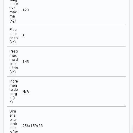
a efe
tiva
120
máxi
ma
(kg)
Plac
a de
5
peso
(kg)
Peso
máxi
mo d
145
o us
uário
(kg)
Incre
men
to de
N/A
carg
a (k
g)
Dim
ensi
onal
emb
256x159x33
alad
o (Cx