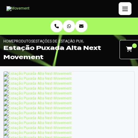
HOME
PRODUTOS
ESTAÇÕES DE CABOS
ESTAÇÃO PUXADA ALTA NEXT MOVEMENT
Estação Puxada Alta Next
Movement