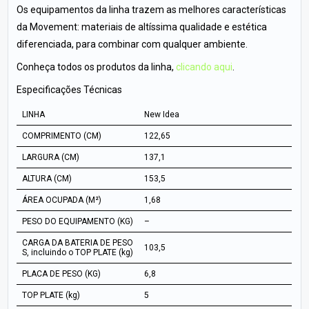
Os equipamentos da linha trazem as melhores características
da Movement: materiais de altíssima qualidade e estética
diferenciada, para combinar com qualquer ambiente.
Conheça todos os produtos da linha,
clicando aqui
.
Especificações Técnicas
LINHA
New Idea
COMPRIMENTO (CM)
122,65
LARGURA (CM)
137,1
ALTURA (CM)
153,5
ÁREA OCUPADA (M²)
1,68
PESO DO EQUIPAMENTO (KG)
–
CARGA DA BATERIA DE PESO
103,5
S, incluindo o TOP PLATE (kg)
PLACA DE PESO (KG)
6,8
TOP PLATE (kg)
5