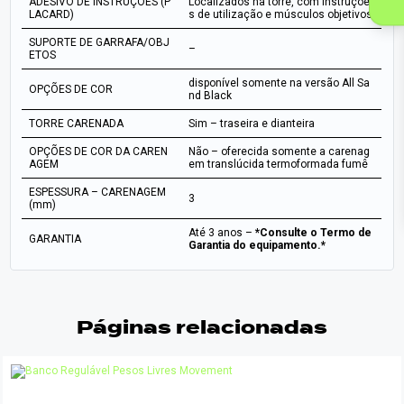
ADESIVO DE INSTRUÇÕES (P
Localizados na torre, com instruçõe
LACARD)
s de utilização e músculos objetivos
SUPORTE DE GARRAFA/OBJ
–
ETOS
disponível somente na versão All Sa
OPÇÕES DE COR
nd Black
TORRE CARENADA
Sim – traseira e dianteira
OPÇÕES DE COR DA CAREN
Não – oferecida somente a carenag
AGEM
em translúcida termoformada fumê
ESPESSURA – CARENAGEM
3
(mm)
Até 3 anos –
*Consulte o Termo de
GARANTIA
Garantia do equipamento.*
Páginas relacionadas