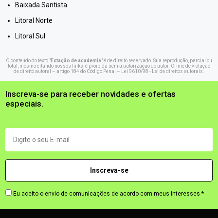
Baixada Santista
Litoral Norte
Litoral Sul
O conteúdo do texto "
Estação de academia
" é de direito reservado. Sua reprodução, parcial ou
total, mesmo citando nossos links, é proibida sem a autorização do autor. Crime de violação
de direito autoral – artigo 184 do Código Penal –
Lei 9610/98 - Lei de direitos autorais
.
Inscreva-se para receber novidades e ofertas
especiais.
Eu aceito o envio de comunicações de acordo com meus interesses *