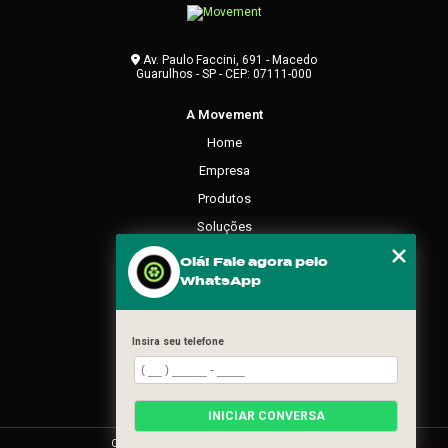
Av. Paulo Faccini, 691 - Macedo
Guarulhos - SP - CEP: 07111-000
A Movement
Home
Empresa
Produtos
Soluções
Contato
Olá! Fale agora pelo
WhatsApp
Categorias
Mapa do site
Insira seu telefone
REDES SOCIAIS
INICIAR CONVERSA
Copyright © Movement. (Lei 9610 de 19/02/1998)