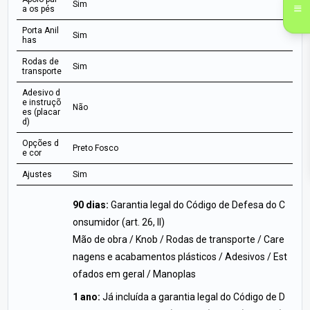
Sim
a os pés
Porta Anil
Sim
has
Rodas de
Sim
transporte
Adesivo d
e instruçõ
Não
es (placar
d)
Opções d
Preto Fosco
e cor
Ajustes
Sim
90 dias:
Garantia legal do Código de Defesa do C
onsumidor (art. 26, II)
Mão de obra / Knob / Rodas de transporte / Care
nagens e acabamentos plásticos / Adesivos / Est
ofados em geral / Manoplas
1 ano:
Já incluída a garantia legal do Código de D