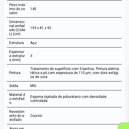
Peso máx
imo do us
145
uário
Dimensio
nal embal
159 x 81 x 92
ado (CxAx
L) (cm)
Estrutura
Aço
Espessur
a estrutur
3
a (mm)
Tratamento de superfície com 9 banhos. Pintura eletros
Pintura
tática a pó com espessura de 110 µm, com dois estági
os de cura.
Solda
MIG
Material d
Espuma injetada de poliuretano com densidade
o estofad
controlada
o
Revestim
ento do e
Courvin
stofado
Apoio par