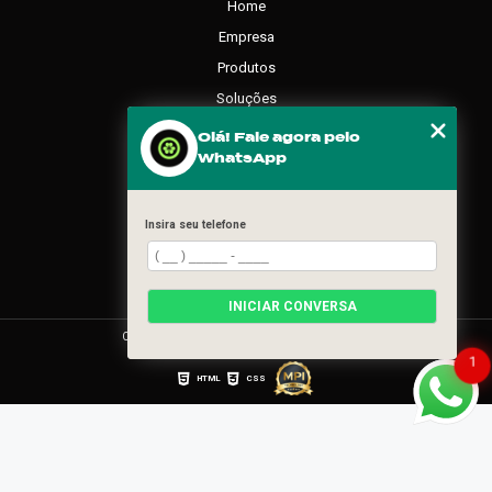
Home
Empresa
Produtos
Soluções
Contato
Olá! Fale agora pelo
WhatsApp
Categorias
Mapa do site
Insira seu telefone
REDES SOCIAIS
INICIAR CONVERSA
Copyright © Movement. (Lei 9610 de 19/02/1998)
1
HTML
CSS