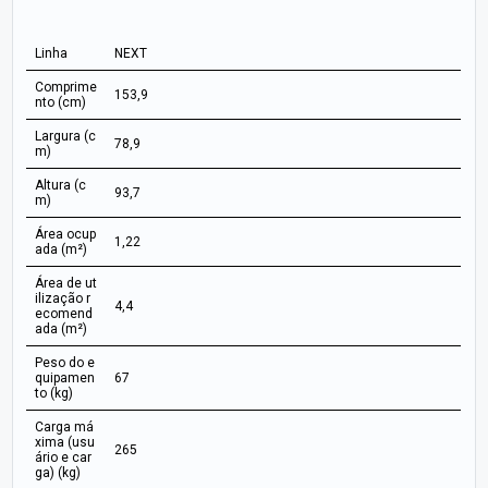
Linha
NEXT
Comprime
153,9
nto (cm)
Largura (c
78,9
m)
Altura (c
93,7
m)
Área ocup
1,22
ada (m²)
Área de ut
ilização r
4,4
ecomend
ada (m²)
Peso do e
quipamen
67
to (kg)
Carga má
xima (usu
265
ário e car
ga) (kg)