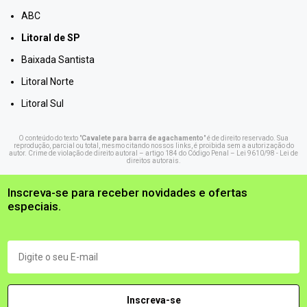
ABC
Litoral de SP
Baixada Santista
Litoral Norte
Litoral Sul
O conteúdo do texto "
Cavalete para barra de agachamento
" é de direito reservado. Sua
reprodução, parcial ou total, mesmo citando nossos links, é proibida sem a autorização do
autor. Crime de violação de direito autoral – artigo 184 do Código Penal –
Lei 9610/98 - Lei de
direitos autorais
.
Inscreva-se para receber novidades e ofertas
especiais.