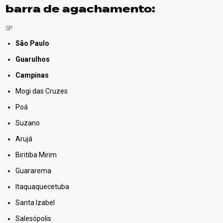
barra de agachamento:
SP
São Paulo
Guarulhos
Campinas
Mogi das Cruzes
Poá
Suzano
Arujá
Biritiba Mirim
Guararema
Itaquaquecetuba
Santa Izabel
Salesópolis