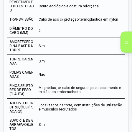
REVESTIMENT
O DO ESTOFAD
Couro ecológico e costura reforçada
O
TRANSMISSÃO
Cabo de aço c/ proteção termoplástica em nylon
DIÂMETRO DO
5
CABO (MM)
AMORTECEDO
R NA BASE DA
Sim
TORRE
TORRE CAREN
Sim
ADA
POLIAS CAREN
Não
ADAS
PINOS SELETO
Magnético, c/ cabo de segurança e acabamento e
RES DE PESO
m plástico emborrachado
(FLAUTA)
ADESIVO DE IN
Localizados na torre, com instruções de utilização
STRUÇÕES (PL
e músculos recrutados
ACARD)
SUPORTE DE G
ARRAFA/OBJE
Sim
TOS