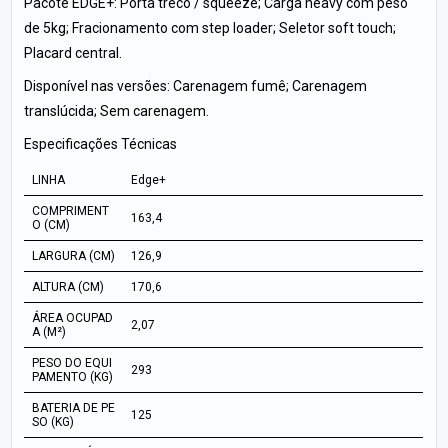
Pacote EDGE+: Porta treco / squeeze; Carga heavy com peso
de 5kg; Fracionamento com step loader; Seletor soft touch;
Placard central.
Disponível nas versões: Carenagem fumê; Carenagem
translúcida; Sem carenagem.
Especificações Técnicas
LINHA
Edge+
COMPRIMENT
163,4
O (CM)
LARGURA (CM)
126,9
ALTURA (CM)
170,6
ÁREA OCUPAD
2,07
A (M²)
PESO DO EQUI
293
PAMENTO (KG)
BATERIA DE PE
125
SO (KG)