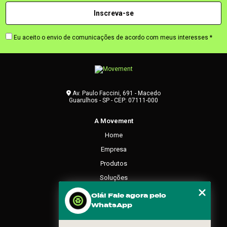
Eu aceito o envio de comunicações de acordo com meus interesses *
Av. Paulo Faccini, 691 - Macedo
Guarulhos - SP - CEP: 07111-000
A Movement
Home
Empresa
Produtos
Soluções
Contato
Olá! Fale agora pelo
WhatsApp
Categorias
Mapa do site