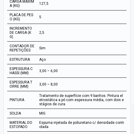
CARGA MÁXIM
127,5
A (KG)
PLACA DE PES
5
O (KG)
INCREMENTO
DE CARGA (K
2,5
G)
CONTADOR DE
Sim
REPETIÇÕES
ESTRUTURA
Aço
ESPESSURA C
3,00 – 6,00
HASSI (MM)
ESPESSURA T
3,00 – 8,00
ORRE (MM)
Tratamento de superfície com 9 banhos. Pintura el
PINTURA
etrostática a pó com espessura média, com dois e
stágios de cura.
SOLDA
MIG
MATERIAL DO
Espuma injetada de poliuretano c/ densidade contr
ESTOFADO
olada