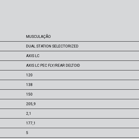
MUSCULAÇÃO
DUAL STATION SELECTORIZED
AXIS LC
AXIS LC PEC FLY/REAR DELTOID
120
138
150
205,9
2,1
177,1
5