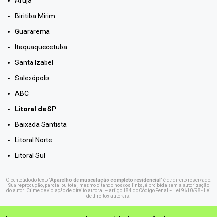
Arujá
Biritiba Mirim
Guararema
Itaquaquecetuba
Santa Izabel
Salesópolis
ABC
Litoral de SP
Baixada Santista
Litoral Norte
Litoral Sul
O conteúdo do texto "
Aparelho de musculação completo residencial
" é de direito reservado.
Sua reprodução, parcial ou total, mesmo citando nossos links, é proibida sem a autorização
do autor. Crime de violação de direito autoral – artigo 184 do Código Penal –
Lei 9610/98 - Lei
de direitos autorais
.