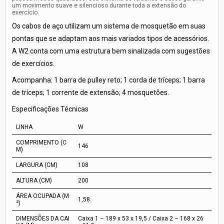
um movimento suave e silencioso durante toda a extensão do
exercício.
Os cabos de aço utilizam um sistema de mosquetão em suas
pontas que se adaptam aos mais variados tipos de acessórios.
A W2 conta com uma estrutura bem sinalizada com sugestões
de exercícios.
Acompanha: 1 barra de pulley reto; 1 corda de tríceps; 1 barra
de tríceps; 1 corrente de extensão; 4 mosquetões.
Especificações Técnicas
LINHA
W
COMPRIMENTO (C
146
M)
LARGURA (CM)
108
ALTURA (CM)
200
ÁREA OCUPADA (M
1,58
²)
DIMENSÕES DA CAI
Caixa 1 – 189 x 53 x 19,5 / Caixa 2 – 168 x 26