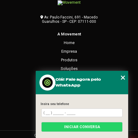
Av. Paulo Faccini, 691 - Macedo
Guarulhos - SP - CEP: 07111-000
A Movement
Home
Empresa
Produtos
Soluções
Contato
Olá! Fale agora pelo
WhatsApp
Categorias
Mapa do site
Insira seu telefone
REDES SOCIAIS
INICIAR CONVERSA
Copyright © Movement. (Lei 9610 de 19/02/1998)