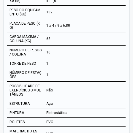
XA (M)
x 11,5
PESO DO EQUIPAM
132
ENTO (KG)
PLACA DE PESO (K
1 x 4 / 9 x 6,80
G)
CARGA MÁXIMA /
68
COLUNA (KG)
NÚMERO DE PESOS
10
/ COLUNA
TORRE DE PESO
1
NÚMERO DE ESTAÇ
1
ÕES
POSSIBILIDADE DE
EXERCÍCIOS SIMUL
Não
TÂNEOS
ESTRUTURA
Aço
PINTURA
Eletrostática
ROLETES
PVC
MATERIAL DO EST