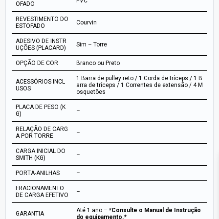
PVC
OFADO
REVESTIMENTO DO
Courvin
ESTOFADO
ADESIVO DE INSTR
Sim – Torre
UÇÕES (PLACARD)
OPÇÃO DE COR
Branco ou Preto
1 Barra de pulley reto / 1 Corda de tríceps / 1 B
ACESSÓRIOS INCL
arra de tríceps / 1 Correntes de extensão / 4 M
USOS
osquetões
PLACA DE PESO (K
–
G)
RELAÇÃO DE CARG
–
A POR TORRE
CARGA INICIAL DO
–
SMITH (KG)
PORTA-ANILHAS
–
FRACIONAMENTO
–
DE CARGA EFETIVO
Até 1 ano –
*Consulte o Manual de Instrução
GARANTIA
do equipamento.*