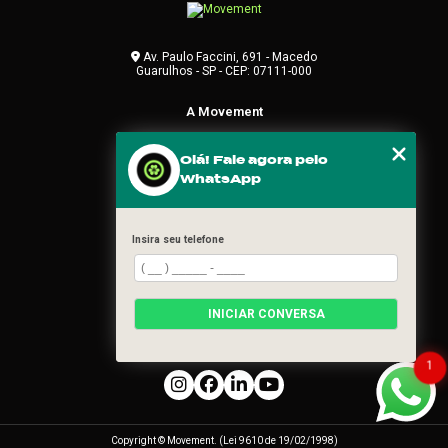
Av. Paulo Faccini, 691 - Macedo
Guarulhos - SP - CEP: 07111-000
A Movement
Home
Olá! Fale agora pelo
Empresa
WhatsApp
Produtos
Soluções
Insira seu telefone
Contato
Categorias
Mapa do site
INICIAR CONVERSA
REDES SOCIAIS
1
Copyright © Movement. (Lei 9610 de 19/02/1998)