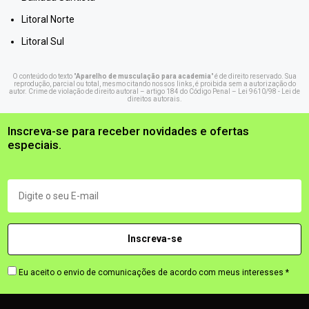
Litoral Norte
Litoral Sul
O conteúdo do texto "
Aparelho de musculação para academia
" é de direito reservado. Sua
reprodução, parcial ou total, mesmo citando nossos links, é proibida sem a autorização do
autor. Crime de violação de direito autoral – artigo 184 do Código Penal –
Lei 9610/98 - Lei de
direitos autorais
.
Inscreva-se para receber novidades e ofertas
especiais.
Eu aceito o envio de comunicações de acordo com meus interesses *