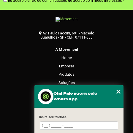
Eu aceito o envio de comunicações de acordo com meus interesses *
Av. Paulo Faccini, 691 - Macedo
Guarulhos - SP - CEP: 07111-000
A Movement
Home
Empresa
Produtos
Soluções
Contato
Olá! Fale agora pelo
WhatsApp
Categorias
Mapa do site
Insira seu telefone
REDES SOCIAIS