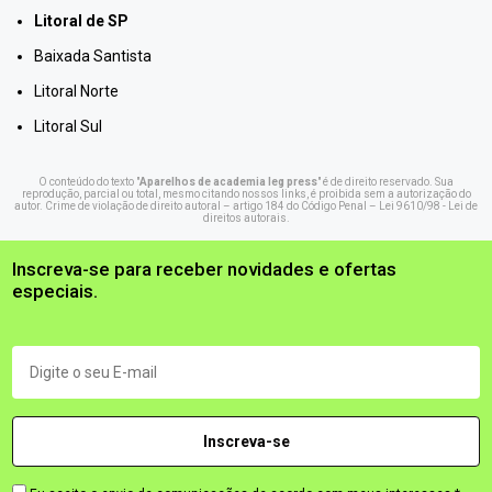
Litoral de SP
Baixada Santista
Litoral Norte
Litoral Sul
O conteúdo do texto "
Aparelhos de academia leg press
" é de direito reservado. Sua
reprodução, parcial ou total, mesmo citando nossos links, é proibida sem a autorização do
autor. Crime de violação de direito autoral – artigo 184 do Código Penal –
Lei 9610/98 - Lei de
direitos autorais
.
Inscreva-se para receber novidades e ofertas
especiais.