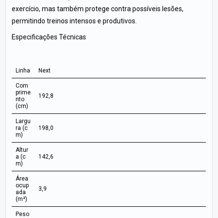
exercício, mas também protege contra possíveis lesões,
permitindo treinos intensos e produtivos.
Especificações Técnicas
Linha
Next
Com
prime
192,8
nto
(cm)
Largu
ra (c
198,0
m)
Altur
a (c
142,6
m)
Área
ocup
3,9
ada
(m²)
Peso