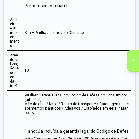
Preto fosco c/ amarelo
Anilh
eiro d
e ar
maz
Sim – Anilhas de modelo Olímpico
ena
ment
o
Área
de uti
lizaç
ão re
10
com
enda
da
(m²)
90 dias:
Garantia legal do Código de Defesa do Consumidor
(art. 26, II)
Mão de obra / Knob / Rodas de transporte / Carenagens e ac
abamentos plásticos / Adesivos / Estofados em geral / Man
oplas
1 ano:
Já incluída a garantia legal do Código de Defes