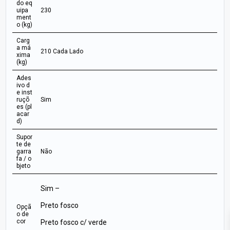
do eq
uipa
230
ment
o (kg)
Carg
a má
210 Cada Lado
xima
(kg)
Ades
ivo d
e inst
ruçõ
Sim
es (pl
acar
d)
Supor
te de
garra
Não
fa / o
bjeto
Sim –
Preto fosco
Opçã
o de
cor
Preto fosco c/ verde