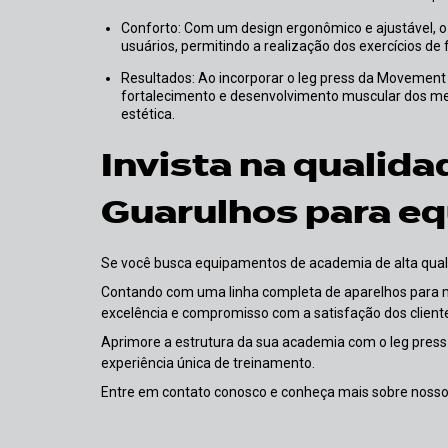
Conforto: Com um design ergonômico e ajustável, o leg press da Movement Guarulhos oferece conforto e praticidade para os
usuários, permitindo a realização dos exercícios de 
Resultados: Ao incorporar o leg press da Movement Guarulhos em sua rotina de treinos, é possível obter resultados expressivos no
fortalecimento e desenvolvimento muscular dos me
estética.
Invista na qualid
Guarulhos para eq
Se você busca equipamentos de academia de alta qual
Contando com uma linha completa de aparelhos para m
excelência e compromisso com a satisfação dos client
Aprimore a estrutura da sua academia com o leg pres
experiência única de treinamento.
Entre em contato conosco e conheça mais sobre nossos