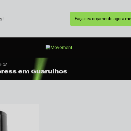
s!
Faça seu orçamento agora m
LHOS
press em Guarulhos