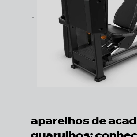
aparelhos de acad
guarulhos
: conhe