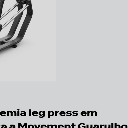
emia leg press em
ça a Movement Guarulh