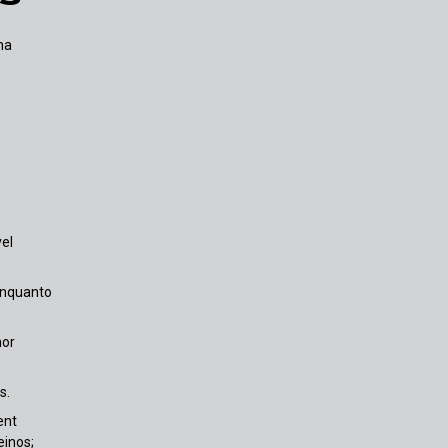
na
el
enquanto
nor
s.
ent
einos;