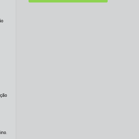
ão
ação
ino.