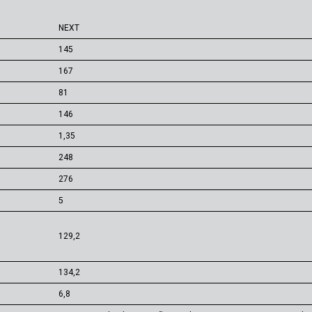
NEXT
145
167
81
146
1,35
248
276
5
129,2
134,2
6,8