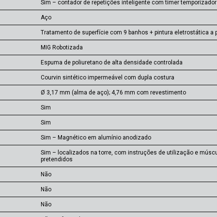
Sim – contador de repetições inteligente com timer temporizador
Aço
Tratamento de superfície com 9 banhos + pintura eletrostática a 
MIG Robotizada
Espuma de poliuretano de alta densidade controlada
Courvin sintético impermeável com dupla costura
Ø 3,17 mm (alma de aço); 4,76 mm com revestimento
Sim
Sim
Sim – Magnético em alumínio anodizado
Sim – localizados na torre, com instruções de utilização e músc
pretendidos
Não
Não
Não