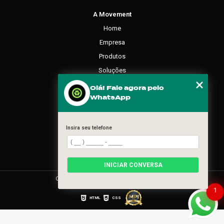
A Movement
Home
Empresa
Produtos
Soluções
Contato
Olá! Fale agora pelo
WhatsApp
Categorias
Mapa do site
Insira seu telefone
REDES SOCIAIS
INICIAR CONVERSA
Copyright © Movement. (Lei 9610 de 19/02/1998)
1
HTML
CSS