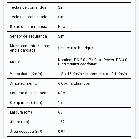
Teclas de comandos
Sim
Teclas de Velocidade
Sim
Botão de emergência
Não
Sensor de segurança
Sim
Monitoramento de frequ
Sensor tipo handgrip
ência cardíaca
Nominal: DC 2.0 HP / Peak Power: DC 3.0
Motor
HP
*Corrente contínua*
Velocidade (Km/h)
1.2 a 16 Km/h / Incremento de 0.1 Km/h
Amortecimento
6 Coxins Elásticos
Sistema de inclinação
Não
Comprimento (cm)
165
Largura (cm)
65
Altura (cm)
132
Área ocupada (m²)
0.94