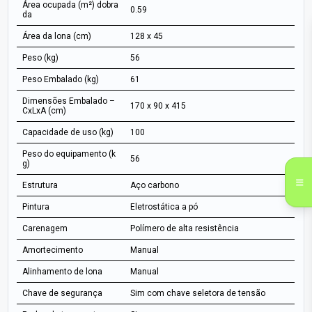
Área ocupada (m²) dobra
0.59
da
Área da lona (cm)
128 x 45
Peso (kg)
56
Peso Embalado (kg)
61
Dimensões Embalado –
170 x 90 x 415
CxLxA (cm)
Capacidade de uso (kg)
100
Peso do equipamento (k
56
g)
Estrutura
Aço carbono
Pintura
Eletrostática a pó
Carenagem
Polímero de alta resistência
Amortecimento
Manual
Alinhamento de lona
Manual
Chave de segurança
Sim com chave seletora de tensão