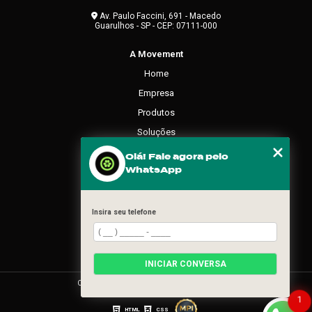
Av. Paulo Faccini, 691 - Macedo
Guarulhos - SP - CEP: 07111-000
A Movement
Home
Empresa
Produtos
Soluções
Contato
Olá! Fale agora pelo
WhatsApp
Categorias
Mapa do site
Insira seu telefone
REDES SOCIAIS
INICIAR CONVERSA
Copyright © Movement. (Lei 9610 de 19/02/1998)
1
HTML
CSS