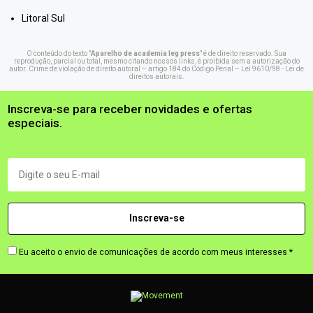
Litoral Sul
O conteúdo do texto "
Aparelho de academia leg press
" é de direito reservado. Sua
reprodução, parcial ou total, mesmo citando nossos links, é proibida sem a autorização do
autor. Crime de violação de direito autoral – artigo 184 do Código Penal –
Lei 9610/98 - Lei de
direitos autorais
.
Inscreva-se para receber novidades e ofertas
especiais.
Eu aceito o envio de comunicações de acordo com meus interesses *