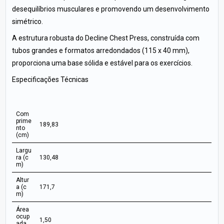
desequilíbrios musculares e promovendo um desenvolvimento
simétrico.
A estrutura robusta do Decline Chest Press, construída com
tubos grandes e formatos arredondados (115 x 40 mm),
proporciona uma base sólida e estável para os exercícios.
Especificações Técnicas
Com
prime
189,83
nto
(cm)
Largu
ra (c
130,48
m)
Altur
a (c
171,7
m)
Área
ocup
1,50
ada