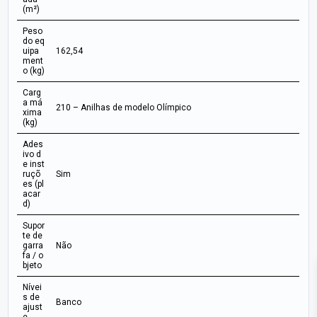
(m²)
Peso
do eq
uipa
162,54
ment
o (kg)
Carg
a má
210 – Anilhas de modelo Olímpico
xima
(kg)
Ades
ivo d
e inst
ruçõ
Sim
es (pl
acar
d)
Supor
te de
garra
Não
fa / o
bjeto
Nívei
s de
Banco
ajust