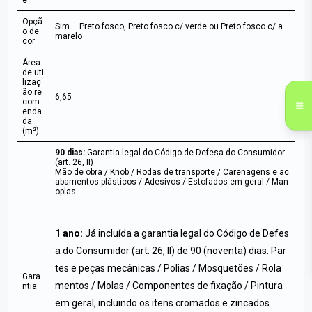
e
Opçã
Sim – Preto fosco, Preto fosco c/ verde ou Preto fosco c/ a
o de
marelo
cor
Área
de uti
lizaç
ão re
6,65
com
enda
da
(m²)
90 dias:
Garantia legal do Código de Defesa do Consumidor
(art. 26, II)
Mão de obra / Knob / Rodas de transporte / Carenagens e ac
abamentos plásticos / Adesivos / Estofados em geral / Man
oplas
1 ano:
Já incluída a garantia legal do Código de Defes
a do Consumidor (art. 26, II) de 90 (noventa) dias. Par
tes e peças mecânicas / Polias / Mosquetões / Rola
Gara
mentos / Molas / Componentes de fixação / Pintura
ntia
em geral, incluindo os itens cromados e zincados.