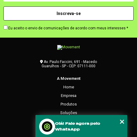
Eu aceito o envio de comunicações de acordo com meus interesses *
Av. Paulo Faccini, 691 - Macedo
Guarulhos - SP - CEP: 07111-000
A Movement
Home
Empresa
Produtos
Soluções
Contato
Olá! Fale agora pelo
WhatsApp
Categorias