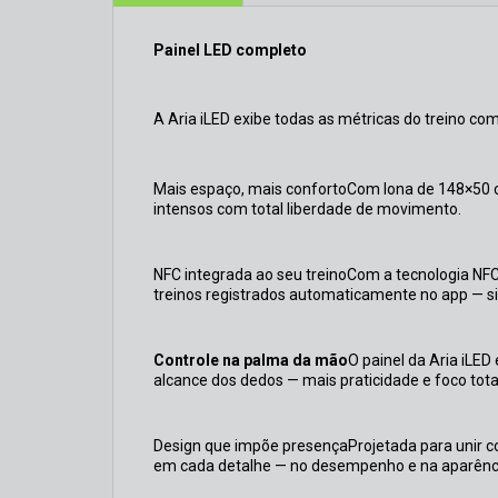
Painel LED completo
A Aria iLED exibe todas as métricas do treino com n
Mais espaço, mais confortoCom lona de 148×50 cm
intensos com total liberdade de movimento.
NFC integrada ao seu treinoCom a tecnologia NFC
treinos registrados automaticamente no app — sim
Controle na palma da mão
O painel da Aria iLED
alcance dos dedos — mais praticidade e foco to
Design que impõe presençaProjetada para unir co
em cada detalhe — no desempenho e na aparênc