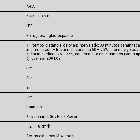
ARIA
ARIA iLED 3.0
LED
Português/inglês/espanhol
9 – tempo; distância; calorias; intervalado; 30 minutos caminhada
ima moderada – frequência cardíaca 60 – 75%; queima vigorosa 
quência cardíaca 75 – 85%; aquecimento em 8 minutos (warm-up
0); queimar 200 kCal.
Sim
Sim
Sim
Sim
Handgrip
2 cv nominal; 3cv Peak Power
1,2 – 18 km/h
Coxins elásticos Movement