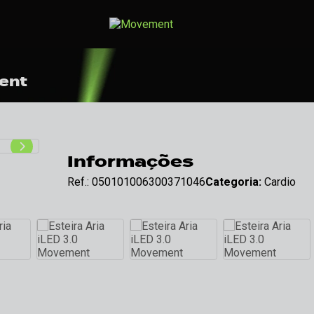
ment
Informações
Ref.: 050101006300371046
Categoria:
Cardio