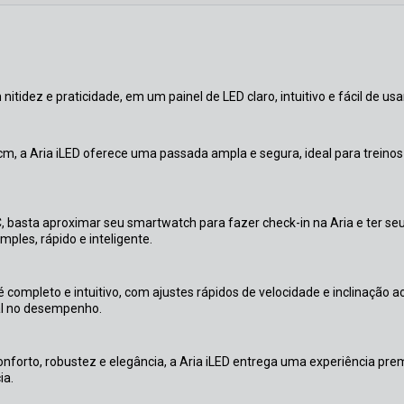
itidez e praticidade, em um painel de LED claro, intuitivo e fácil de usar
, a Aria iLED oferece uma passada ampla e segura, ideal para treinos
, basta aproximar seu smartwatch para fazer check-in na Aria e ter se
ples, rápido e inteligente.
 é completo e intuitivo, com ajustes rápidos de velocidade e inclinação a
tal no desempenho.
nforto, robustez e elegância, a Aria iLED entrega uma experiência pr
ia.