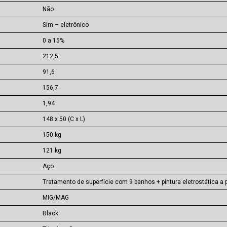
Não
Sim – eletrônico
0 a 15%
212,5
91,6
156,7
1,94
148 x 50 (C x L)
150 kg
121 kg
Aço
Tratamento de superfície com 9 banhos + pintura eletrostática a 
MIG/MAG
Black