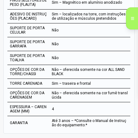
PINOS SELETORES DE
Sim – Magnético em alumínio anodizado
PESO (FLAUTA)
ADESIVO DE INSTRUÇ
Sim – localizados na torre, com instruções
ÕES (PLACARD)
de utilização e músculos pretendidos
SUPORTE DE PORTA
Não
CELULAR
SUPORTE DE PORTA
Não
GARRAFA
SUPORTE DE PORTA
Não
TOALHA
OPÇÕES DE COR DA
Não – oferecida somente na cor ALL SAND
TORRE/CHASSI
BLACK
TORRE CARENADA
Sim – traseira e frontal
OPÇÕES DE COR DA
Não – oferecida somente na cor fumê transl
CARENAGEM
úcida
ESPESSURA – CAREN
4
AGEM (MM)
Até 3 anos – *Consulte o Manual de Instruç
GARANTIA
ão do equipamento.*