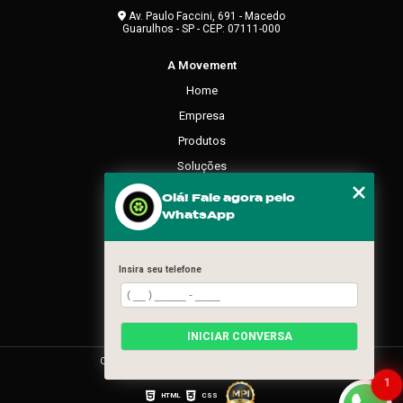
Av. Paulo Faccini, 691 - Macedo
Guarulhos - SP - CEP: 07111-000
A Movement
Home
Empresa
Produtos
Soluções
Contato
Olá! Fale agora pelo
WhatsApp
Categorias
Mapa do site
Insira seu telefone
REDES SOCIAIS
INICIAR CONVERSA
Copyright © Movement. (Lei 9610 de 19/02/1998)
1
HTML
CSS