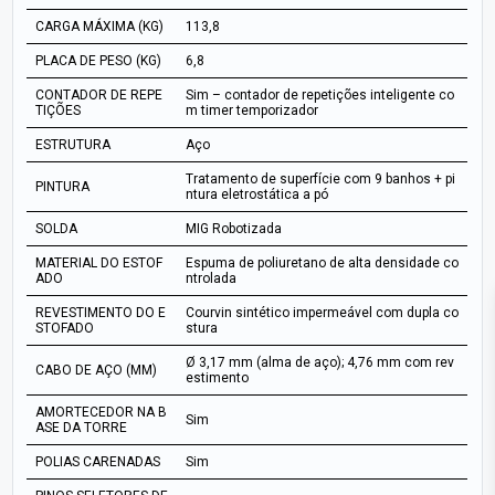
CARGA MÁXIMA (KG)
113,8
PLACA DE PESO (KG)
6,8
CONTADOR DE REPE
Sim – contador de repetições inteligente co
TIÇÕES
m timer temporizador
ESTRUTURA
Aço
Tratamento de superfície com 9 banhos + pi
PINTURA
ntura eletrostática a pó
SOLDA
MIG Robotizada
MATERIAL DO ESTOF
Espuma de poliuretano de alta densidade co
ADO
ntrolada
REVESTIMENTO DO E
Courvin sintético impermeável com dupla co
STOFADO
stura
Ø 3,17 mm (alma de aço); 4,76 mm com rev
CABO DE AÇO (MM)
estimento
AMORTECEDOR NA B
Sim
ASE DA TORRE
POLIAS CARENADAS
Sim