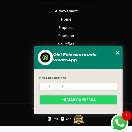
A Movement
Home
Empresa
Produtos
Soluções
Contato
Olá! Fale agora pelo
WhatsApp
Categorias
Mapa do site
Insira seu telefone
REDES SOCIAIS
INICIAR CONVERSA
Copyright © Movement. (Lei 9610 de 19/02/1998)
1
HTML
CSS