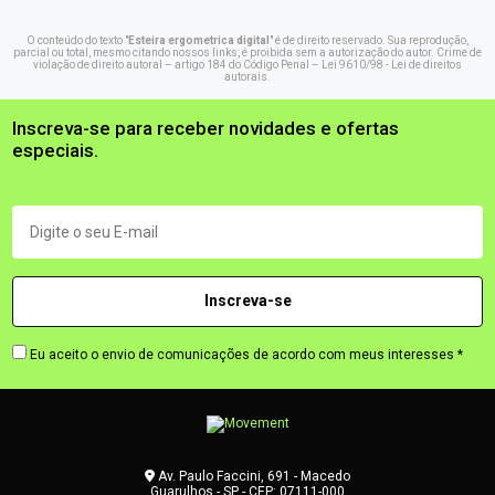
O conteúdo do texto "
Esteira ergometrica digital
" é de direito reservado. Sua reprodução,
parcial ou total, mesmo citando nossos links, é proibida sem a autorização do autor. Crime de
violação de direito autoral – artigo 184 do Código Penal –
Lei 9610/98 - Lei de direitos
autorais
.
Inscreva-se para receber novidades e ofertas
especiais.
Eu aceito o envio de comunicações de acordo com meus interesses *
Av. Paulo Faccini, 691 - Macedo
Guarulhos - SP - CEP: 07111-000