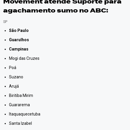
Movement atende Suporte para
agachamento sumo no ABC:
SP
São Paulo
Guarulhos
Campinas
Mogi das Cruzes
Poá
Suzano
Arujá
Biritiba Mirim
Guararema
Itaquaquecetuba
Santa Izabel