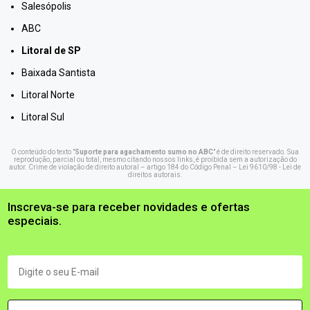
Salesópolis
ABC
Litoral de SP
Baixada Santista
Litoral Norte
Litoral Sul
O conteúdo do texto "
Suporte para agachamento sumo no ABC
" é de direito reservado. Sua
reprodução, parcial ou total, mesmo citando nossos links, é proibida sem a autorização do
autor. Crime de violação de direito autoral – artigo 184 do Código Penal –
Lei 9610/98 - Lei de
direitos autorais
.
Inscreva-se para receber novidades e ofertas
especiais.