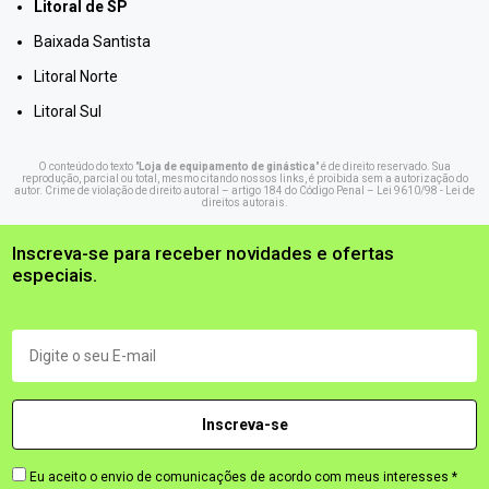
Litoral de SP
Baixada Santista
Litoral Norte
Litoral Sul
O conteúdo do texto "
Loja de equipamento de ginástica
" é de direito reservado. Sua
reprodução, parcial ou total, mesmo citando nossos links, é proibida sem a autorização do
autor. Crime de violação de direito autoral – artigo 184 do Código Penal –
Lei 9610/98 - Lei de
direitos autorais
.
Inscreva-se para receber novidades e ofertas
especiais.
Eu aceito o envio de comunicações de acordo com meus interesses *