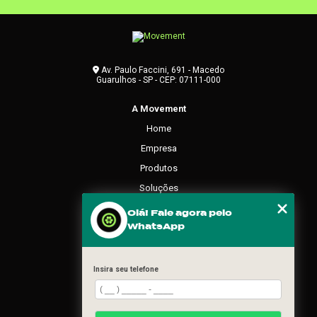
Av. Paulo Faccini, 691 - Macedo
Guarulhos - SP - CEP: 07111-000
A Movement
Home
Empresa
Produtos
Soluções
Contato
Olá! Fale agora pelo
WhatsApp
Categorias
Mapa do site
Insira seu telefone
REDES SOCIAIS