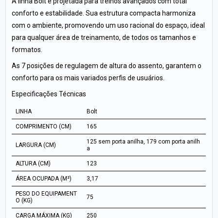
A linha Bolt é projetada para treinos avançados com total
conforto e estabilidade. Sua estrutura compacta harmoniza
com o ambiente, promovendo um uso racional do espaço, ideal
para qualquer área de treinamento, de todos os tamanhos e
formatos.
As 7 posições de regulagem de altura do assento, garantem o
conforto para os mais variados perfis de usuários.
Especificações Técnicas
LINHA
Bolt
COMPRIMENTO (CM)
165
125 sem porta anilha, 179 com porta anilh
LARGURA (CM)
a
ALTURA (CM)
123
ÁREA OCUPADA (M²)
3,17
PESO DO EQUIPAMENT
75
O (KG)
CARGA MÁXIMA (KG)
250