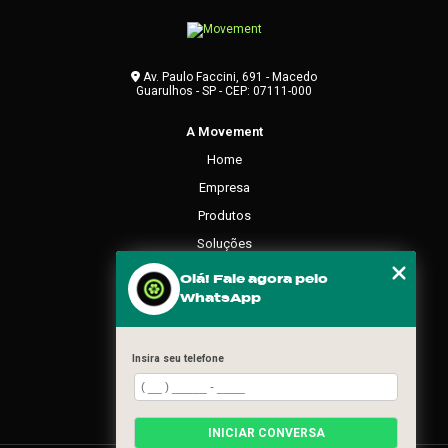
Av. Paulo Faccini, 691 - Macedo
Guarulhos - SP - CEP: 07111-000
A Movement
Home
Empresa
Produtos
Soluções
Contato
Olá! Fale agora pelo
WhatsApp
Categorias
Mapa do site
Insira seu telefone
REDES SOCIAIS
INICIAR CONVERSA