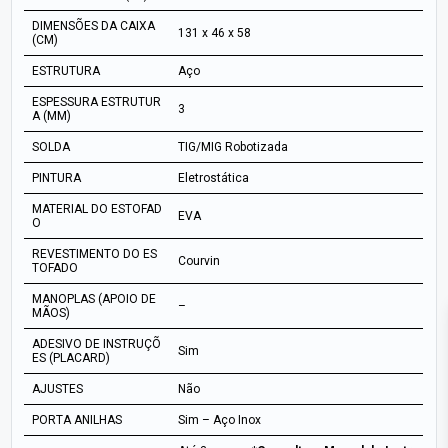
DIMENSÕES DA CAIXA
131 x 46 x 58
(CM)
ESTRUTURA
Aço
ESPESSURA ESTRUTUR
3
A (MM)
SOLDA
TIG/MIG Robotizada
PINTURA
Eletrostática
MATERIAL DO ESTOFAD
EVA
O
REVESTIMENTO DO ES
Courvin
TOFADO
MANOPLAS (APOIO DE
–
MÃOS)
ADESIVO DE INSTRUÇÕ
Sim
ES (PLACARD)
AJUSTES
Não
PORTA ANILHAS
Sim – Aço Inox