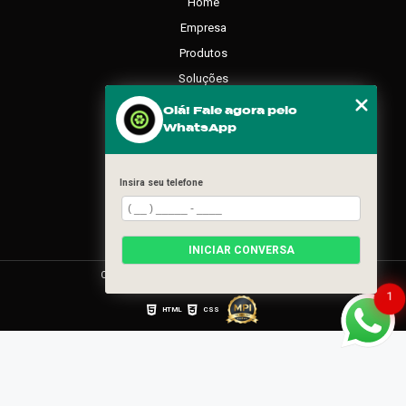
Home
Empresa
Produtos
Soluções
Contato
Olá! Fale agora pelo
WhatsApp
Categorias
Mapa do site
Insira seu telefone
REDES SOCIAIS
INICIAR CONVERSA
Copyright © Movement. (Lei 9610 de 19/02/1998)
1
HTML
CSS