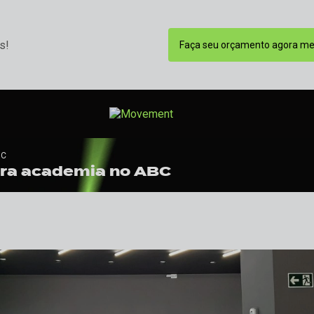
s!
Faça seu orçamento agora m
BC
ara academia no ABC