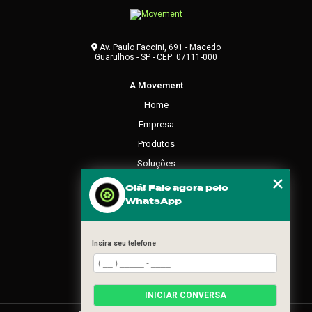
Av. Paulo Faccini, 691 - Macedo
Guarulhos - SP - CEP: 07111-000
A Movement
Home
Empresa
Produtos
Soluções
Contato
Olá! Fale agora pelo
WhatsApp
Categorias
Mapa do site
Insira seu telefone
REDES SOCIAIS
INICIAR CONVERSA