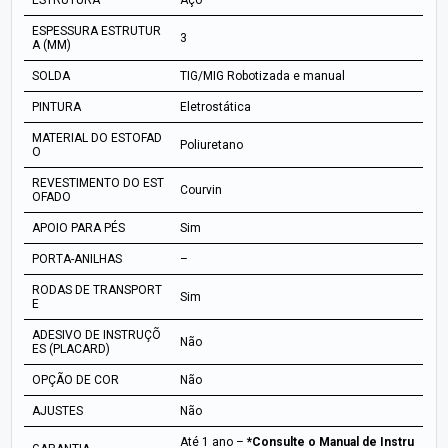
ESTRUTURA
Aço
ESPESSURA ESTRUTUR
3
A (MM)
SOLDA
TIG/MIG Robotizada e manual
PINTURA
Eletrostática
MATERIAL DO ESTOFAD
Poliuretano
O
REVESTIMENTO DO EST
Courvin
OFADO
APOIO PARA PÉS
Sim
PORTA-ANILHAS
–
RODAS DE TRANSPORT
Sim
E
ADESIVO DE INSTRUÇÕ
Não
ES (PLACARD)
OPÇÃO DE COR
Não
AJUSTES
Não
Até 1 ano –
*Consulte o Manual de Instru