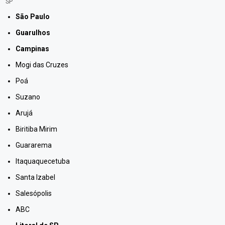
SP
São Paulo
Guarulhos
Campinas
Mogi das Cruzes
Poá
Suzano
Arujá
Biritiba Mirim
Guararema
Itaquaquecetuba
Santa Izabel
Salesópolis
ABC