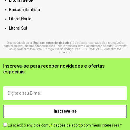
Litoral de SP
Baixada Santista
Litoral Norte
Litoral Sul
O conteúdo do texto "
Equipamentos de ginástica
" é de direito reservado. Sua reprodução,
parcial ou total, mesmo citando nossos links, é proibida sem a autorização do autor. Crime de
violação de direito autoral – artigo 184 do Código Penal –
Lei 9610/98 - Lei de direitos
autorais
.
Inscreva-se para receber novidades e ofertas
especiais.
Eu aceito o envio de comunicações de acordo com meus interesses *